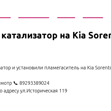
слуги
Галерея работ
Отзывы
Контакты
катализатор на Kia Sore
атор и установили пламегаситель на Kia Sorent
смотр 📞 89293389024
 адресу ул.Историческая 119