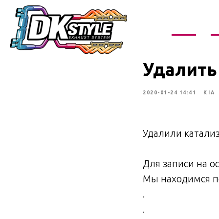
О нас
У
Удалить 
2020-01-24 14:41
KIA
Удалили катализ
Для записи на о
Мы находимся по
.
.