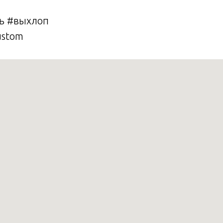
ль #выхлоп
ustom