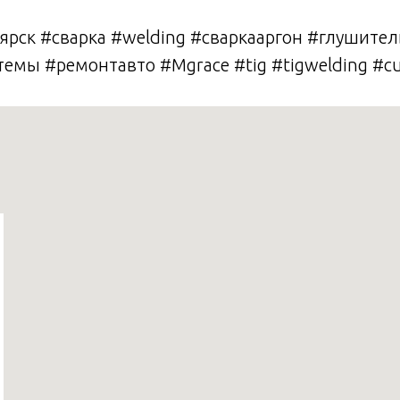
оярск #сварка #welding #сваркааргон #глушите
емы #ремонтавто #Mgrace #tig #tigwelding #c