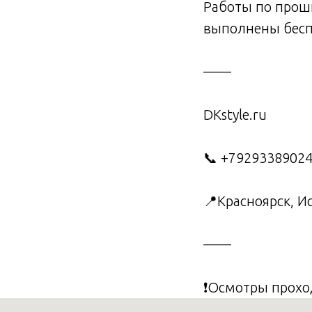
Работы по прош
выполнены беспл
——
DKstyle.ru
📞 +7929338902
📍Красноярск, И
——
❗️Осмотры прохо