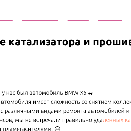
слуги
Галерея работ
Отзывы
Контакты
е катализатора и прош
W
е у нас был автомобиль BMW X5 🚙
втомобиля имеет сложность со снятием коллек
 с различными видами ремонта автомобилей и
нсов, мы не встречали правильно уда
ленных ка
 пламягасителями. 😑