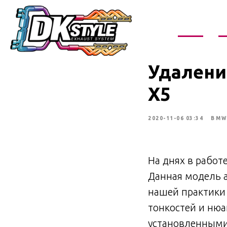
О нас
У
Удалени
X5
2020-11-06 03:34
BM
На днях в работ
Данная модель а
нашей практики
тонкостей и нюа
установленными