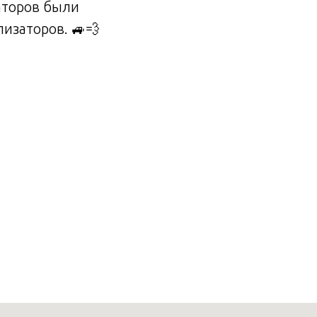
аторов были
изаторов. 🚙💨