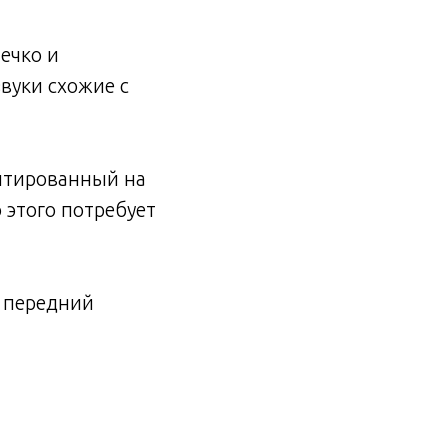
ечко и
звуки схожие с
нтированный на
о этого потребует
 передний