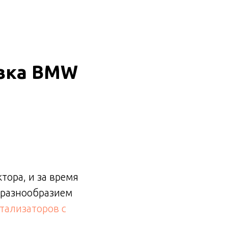
+7 (929) 338-90-24
ивка BMW
тора, и за время
 разнообразием
тализаторов с