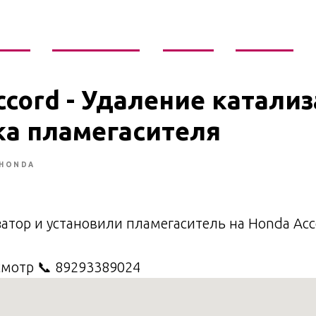
слуги
Галерея работ
Отзывы
Контакты
cord - Удаление катализ
ка пламегасителя
HONDA
атор и установили пламегаситель на Honda Acc
смотр 📞 89293389024