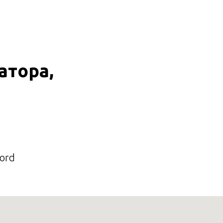
+7 (929) 338-90-24
атора,
ord